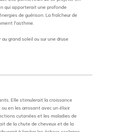
son qui apporterait une profonde
 énergies de guérison. La fraîcheur de
amment l'asthme.
er au grand soleil ou sur une druse
ts. Elle stimulerait la croissance
ou en les arrosant avec un élixir
fections cutanées et les maladies de
ait de la chute de cheveux et de la
tribuerait à limiter les échecs scolaires.