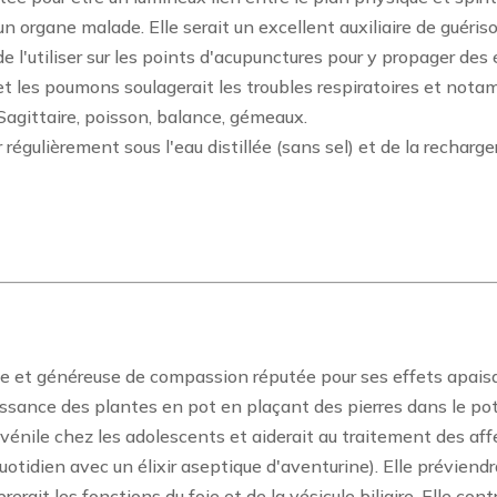
 un organe malade. Elle serait un excellent auxiliaire de guéri
 de l'utiliser sur les points d'acupunctures pour y propager des
et les poumons soulagerait les troubles respiratoires et not
Sagittaire, poisson, balance, gémeaux.
er régulièrement sous l'eau distillée (sans sel) et de la recharg
ce et généreuse de compassion réputée pour ses effets apaisan
oissance des plantes en pot en plaçant des pierres dans le pot 
juvénile chez les adolescents et aiderait au traitement des af
otidien avec un élixir aseptique d'aventurine). Elle préviendr
ibrerait les fonctions du foie et de la vésicule biliaire. Elle con