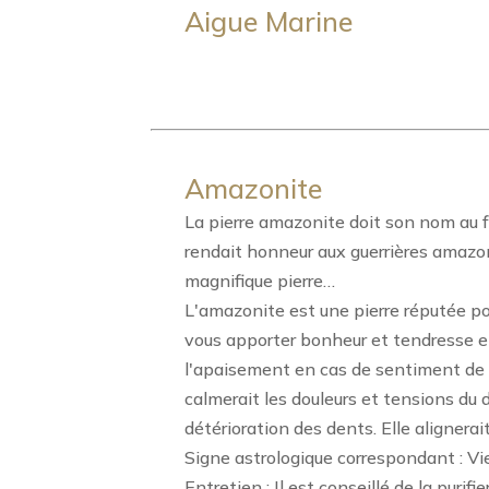
Aigue Marine
Amazonite
La pierre amazonite doit son nom au fl
rendait honneur aux guerrières amazone
magnifique pierre…
L'amazonite est une pierre réputée pou
vous apporter bonheur et tendresse et d
l'apaisement en cas de sentiment de fru
calmerait les douleurs et tensions du 
détérioration des dents. Elle alignerai
Signe astrologique correspondant : Vi
Entretien : Il est conseillé de la puri