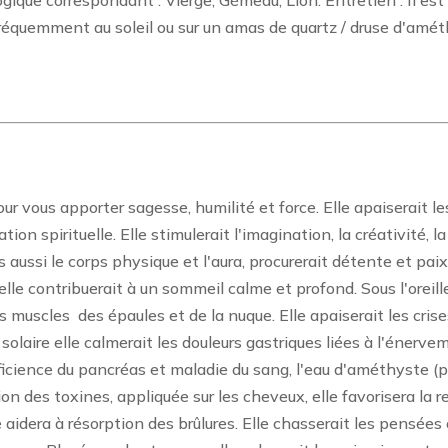
ique correspondant : Vierge, Gémeau, Lion. Entretien : Il est 
r fréquemment au soleil ou sur un amas de quartz / druse d'amét
r vous apporter sagesse, humilité et force. Elle apaiserait les
tion spirituelle. Elle stimulerait l'imagination, la créativité, l
s aussi le corps physique et l'aura, procurerait détente et pai
e contribuerait à un sommeil calme et profond. Sous l'oreille
les muscles
des épaules et de la nuque. Elle apaiserait les cris
 solaire elle calmerait les douleurs gastriques liées à l'énerv
icience du pancréas et maladie du sang, l'eau d'améthyste (pi
ion des toxines, appliquée sur les cheveux, elle favorisera la r
e aidera à résorption des brûlures. Elle chasserait les pensée