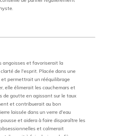
conseillé de purifier régulièrement
hyste.
 angoisses et favoriserait la
a clarté de l'esprit. Placée dans une
x et permettrait un rééquilibrage
r, elle élimerait les cauchemars et
es de goutte en agissant sur le taux
ement et contribuerait au bon
erre laissée dans un verre d'eau
epousse et aidera à faire disparaître les
s obsessionnelles et calmerait