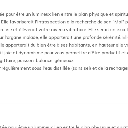
e pour être un lumineux lien entre le plan physique et spiritue
s. Elle favoriserait l'introspection à la recherche de son "Moi"
re vie et élèverait votre niveau vibratoire. Elle serait un exce
 l'organe malade, elle apporterait une profonde sérénité. Elle
le apporterait du bien être à ses habitants, en hauteur elle vo
ait joie et dynamisme pour vous permettre d'être productif et de
gittaire, poisson, balance, gémeaux.
ier régulièrement sous l'eau distillée (sans sel) et de la rechar
ée pour être un lumineux lien entre le plan physique et spirit