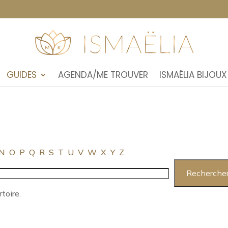
GUIDES
AGENDA/ME TROUVER
ISMAËLIA BIJOUX
N
O
P
Q
R
S
T
U
V
W
X
Y
Z
toire.