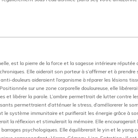
lle, est la pierre de la force et la sagesse intérieure réputé
 chroniques. Elle aiderait son porteur à s’affirmer et à prendre
 anti-douleurs aideraient l’organisme à réparer les lésions tis
ositionnée sur une zone corporelle douloureuse, elle libérerai
ées et libérer la parole. L’ambre permettrait de lutter contre
isants permettraient d’atténuer le stress, d’améliorerer le som
le système immunitaire et purifierait les énergie grâce à son é
erait la réflexion et stimulerait la mémoire. Elle encouragera
barrages psychologiques. Elle équilibrerait le yin et le yang c