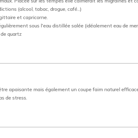
aux. Placée sur les tempes elle calmerait les migraines et cont
ctions (alcool, tabac, drogue, café...)
ittaire et capricorne.
r régulièrement sous l'eau distillée salée (idéalement eau de me
 de quartz
être apaisante mais également un coupe faim naturel efficace
as de stress.