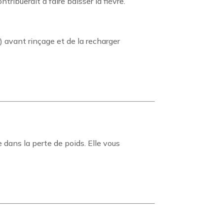
ribuerait à faire baisser la fièvre.
r) avant rinçage et de la recharger
 dans la perte de poids. Elle vous