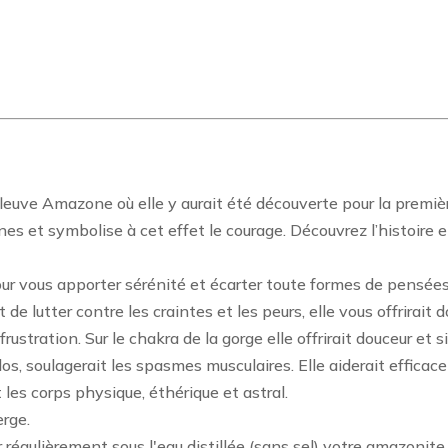
euve Amazone où elle y aurait été découverte pour la première
s et symbolise à cet effet le courage. Découvrez l’histoire e
r vous apporter sérénité et écarter toute formes de pensées n
e lutter contre les craintes et les peurs, elle vous offrirait d
stration. Sur le chakra de la gorge elle offrirait douceur et si
dos, soulagerait les spasmes musculaires. Elle aiderait effica
t les corps physique, éthérique et astral.
erge.
fier régulièrement sous l'eau distillée (sans sel) votre amazoni