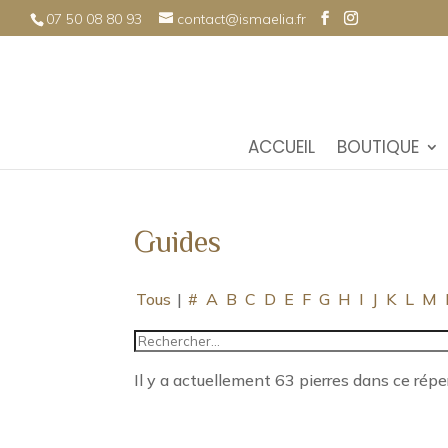
07 50 08 80 93
contact@ismaelia.fr
ACCUEIL
BOUTIQUE
Guides
Tous
|
#
A
B
C
D
E
F
G
H
I
J
K
L
M
Il y a actuellement 63 pierres dans ce réper