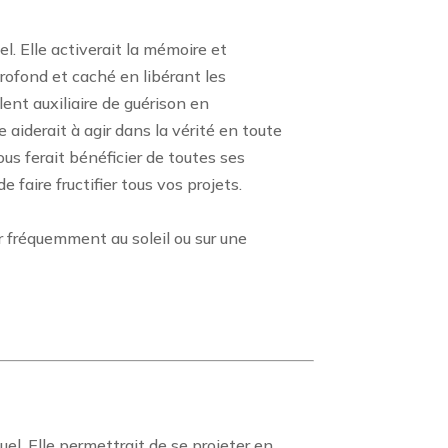
l. Elle activerait la mémoire et
 profond et caché en libérant les
llent auxiliaire de guérison en
 aiderait à agir dans la vérité en toute
us ferait bénéficier de toutes ses
 faire fructifier tous vos projets.
ger fréquemment au soleil ou sur une
uel. Elle permettrait de se projeter en