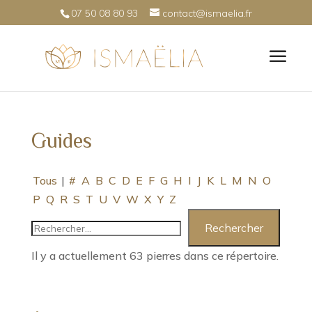
07 50 08 80 93
contact@ismaelia.fr
Guides
Tous
|
#
A
B
C
D
E
F
G
H
I
J
K
L
M
N
O
P
Q
R
S
T
U
V
W
X
Y
Z
Il y a actuellement 63 pierres dans ce répertoire.