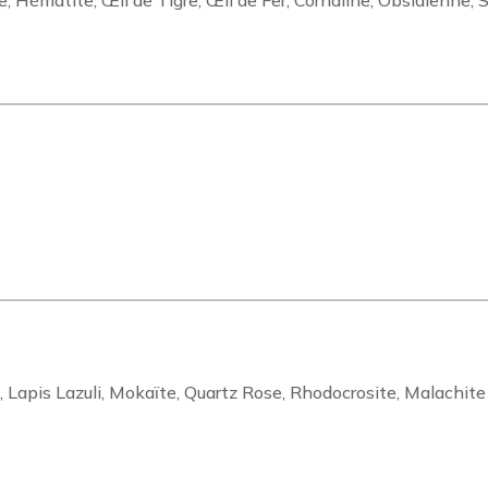
, Hématite, Œil de Tigre, Œil de Fer, Cornaline, Obsidienne, 
 Lapis Lazuli, Mokaïte, Quartz Rose, Rhodocrosite, Malachite