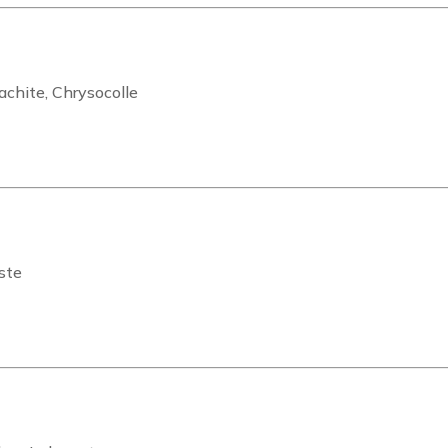
lachite, Chrysocolle
ste