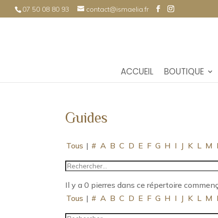
07 50 08 80 93
contact@ismaelia.fr
ACCUEIL
BOUTIQUE
Guides
Tous
|
#
A
B
C
D
E
F
G
H
I
J
K
L
M
Il y a 0 pierres dans ce répertoire commença
Tous
|
#
A
B
C
D
E
F
G
H
I
J
K
L
M