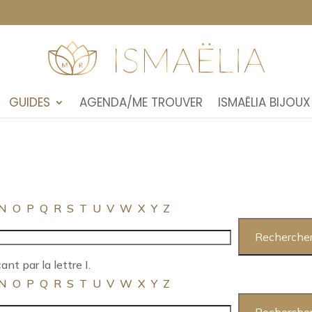
GUIDES
AGENDA/ME TROUVER
ISMAËLIA BIJOUX
N
O
P
Q
R
S
T
U
V
W
X
Y
Z
nt par la lettre I.
N
O
P
Q
R
S
T
U
V
W
X
Y
Z