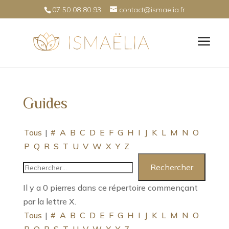
07 50 08 80 93
contact@ismaelia.fr
Guides
Tous
|
#
A
B
C
D
E
F
G
H
I
J
K
L
M
N
O
P
Q
R
S
T
U
V
W
X
Y
Z
Il y a 0 pierres dans ce répertoire commençant
par la lettre X.
Tous
|
#
A
B
C
D
E
F
G
H
I
J
K
L
M
N
O