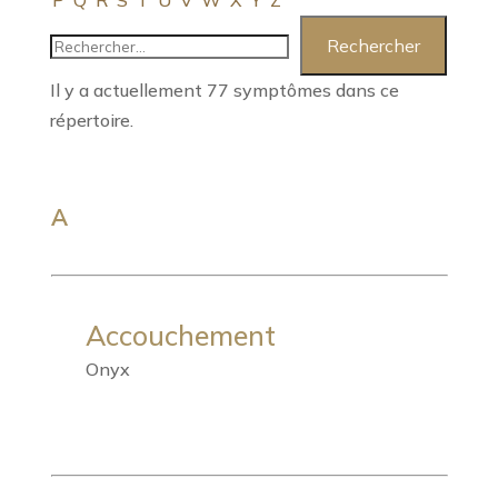
P
Q
R
S
T
U
V
W
X
Y
Z
Il y a actuellement 77 symptômes dans ce
répertoire.
A
Accouchement
Onyx