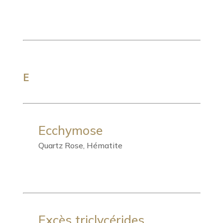
E
Ecchymose
Quartz Rose, Hématite
Excès triclycérides