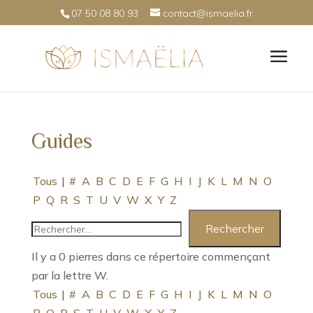
07 50 08 80 93
contact@ismaelia.fr
Guides
Tous
|
#
A
B
C
D
E
F
G
H
I
J
K
L
M
N
O
P
Q
R
S
T
U
V
W
X
Y
Z
Il y a 0 pierres dans ce répertoire commençant
par la lettre W.
Tous
|
#
A
B
C
D
E
F
G
H
I
J
K
L
M
N
O