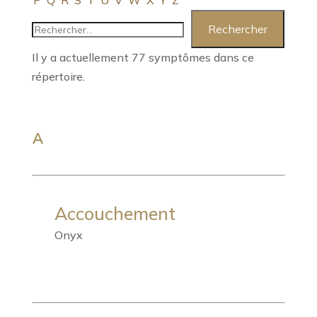
P
Q
R
S
T
U
V
W
X
Y
Z
Il y a actuellement 77 symptômes dans ce
répertoire.
A
Accouchement
Onyx