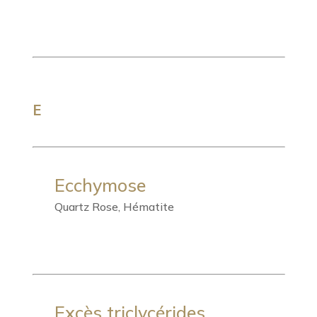
E
Ecchymose
Quartz Rose, Hématite
Excès triclycérides