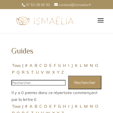
07 50 08 80 93
contact@ismaelia.fr
Guides
Tous
|
#
A
B
C
D
E
F
G
H
I
J
K
L
M
N
O
P
Q
R
S
T
U
V
W
X
Y
Z
Il y a 0 pierres dans ce répertoire commençant
par la lettre E.
Tous
|
#
A
B
C
D
E
F
G
H
I
J
K
L
M
N
O