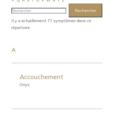
P
Q
R
S
T
U
V
W
X
Y
Z
Il y a actuellement 77 symptômes dans ce
répertoire.
A
Accouchement
Onyx