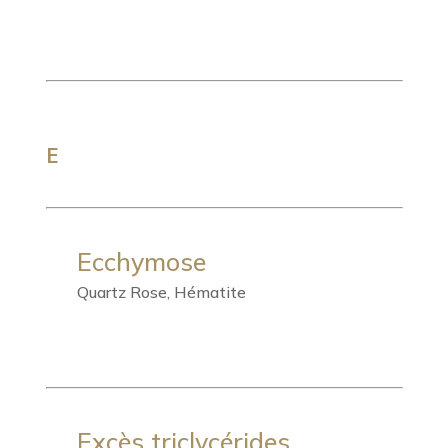
E
Ecchymose
Quartz Rose, Hématite
Excès triclycérides