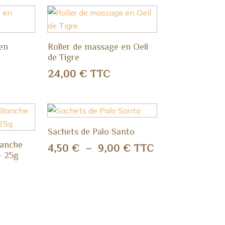
en
Roller de massage en Oeil
de Tigre
24,00
€
TTC
Sachets de Palo Santo
lanche
Plage
4,50
€
–
9,00
€
TTC
 – 25g
de
prix :
4,50 €
à
9,00 €