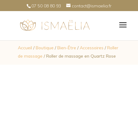
07 50 08 80 93
contact@ismaelia.fr
Accueil
/
Boutique
/
Bien-Être
/
Accessoires
/
Roller
de massage
/ Roller de massage en Quartz Rose