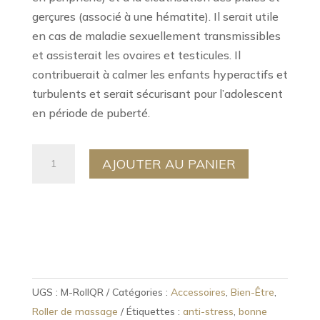
gerçures (associé à une hématite). Il serait utile
en cas de maladie sexuellement transmissibles
et assisterait les ovaires et testicules. Il
contribuerait à calmer les enfants hyperactifs et
turbulents et serait sécurisant pour l’adolescent
en période de puberté.
quantité
AJOUTER AU PANIER
de
Roller
de
massage
en
Quartz
Rose
UGS :
M-RollQR
Catégories :
Accessoires
,
Bien-Être
,
Roller de massage
Étiquettes :
anti-stress
,
bonne