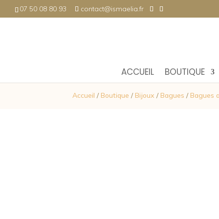
07 50 08 80 93
contact@ismaelia.fr
ACCUEIL
BOUTIQUE
Accueil
/
Boutique
/
Bijoux
/
Bagues
/
Bagues 