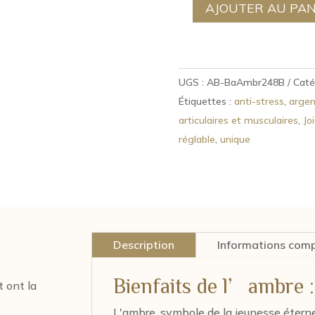
AJOUTER AU PAN
quantité
de
Bague
argent
UGS :
AB-BaAmbr248B
Caté
et
Étiquettes :
anti-stress
,
argen
ambre
articulaires et musculaires
,
Jo
jaune
réglable
,
unique
248
Description
Informations com
Bienfaits de l’ambre :
t ont la
L'ambre, symbole de la jeunesse éternell