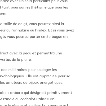
nnée avec un soin particulier pour vous
el tant pour son esthétisme que pour les
erre.
 taille de doigt, vous pourrez ainsi la
eur ou l’annulaire ou l’index. Et si vous avez
igts vous pourrez porter cette bague en
direct avec la peau et permettra une
vertus de la pierre.
 des millénaires pour soulager les
ychologiques. Elle est appréciée pour sa
 les amateurs de bijoux énergétiques.
arabe « anbar » qui désignait primitivement
testinale du cachalot utilisée en
ntre la résine et la déjection marine est