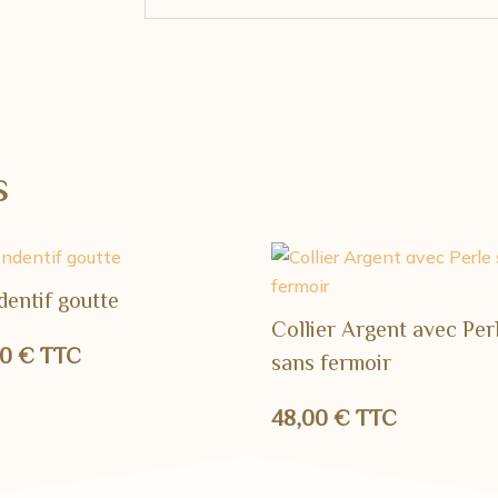
s
dentif goutte
Collier Argent avec Per
00
€
TTC
sans fermoir
48,00
€
TTC