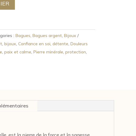
IER
gories :
Bagues
,
Bagues argent
,
Bijoux
t
,
bijoux
,
Confiance en soi
,
détente
,
Douleurs
ie
,
paix et calme
,
Pierre minérale
,
protection
,
plémentaires
e, est la pierre de la force et la sagesse