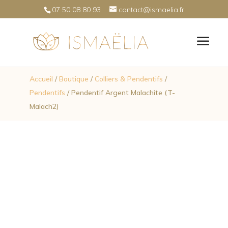
07 50 08 80 93
contact@ismaelia.fr
Accueil
/
Boutique
/
Colliers & Pendentifs
/
Pendentifs
/ Pendentif Argent Malachite (T-
Malach2)