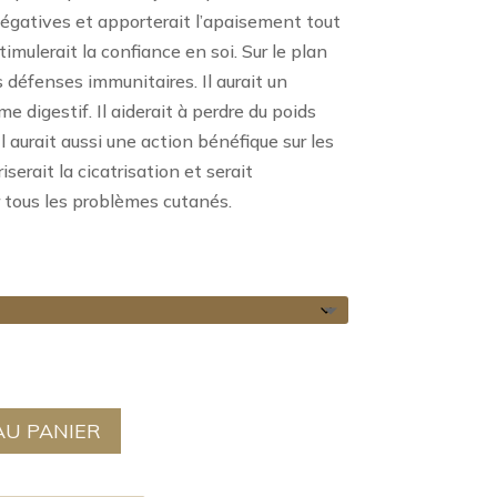
14,00 €
égatives et apporterait l’apaisement tout
timulerait la confiance en soi. Sur le plan
es défenses immunitaires. Il aurait un
e digestif. Il aiderait à perdre du poids
l aurait aussi une action bénéfique sur les
riserait la cicatrisation et serait
r tous les problèmes cutanés.
AU PANIER