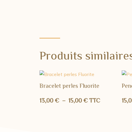
Produits similaire
Bracelet perles Fluorite
Pen
Plage
13,00
€
–
15,00
€
TTC
15,
de
prix :