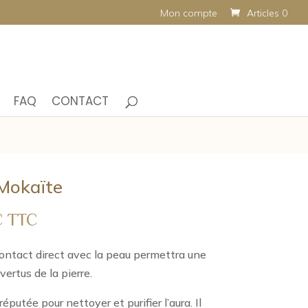
Mon compte
Articles 0
FAQ
CONTACT
 Mokaïte
Plage
€
TTC
de
prix :
contact direct avec la peau permettra une
10,00 €
vertus de la pierre.
à
éputée pour nettoyer et purifier l’aura. Il