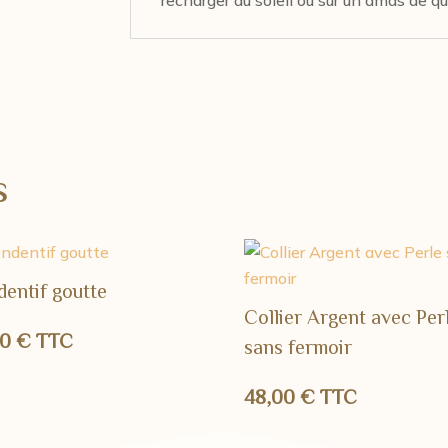
s
dentif goutte
Collier Argent avec Per
00
€
TTC
sans fermoir
48,00
€
TTC