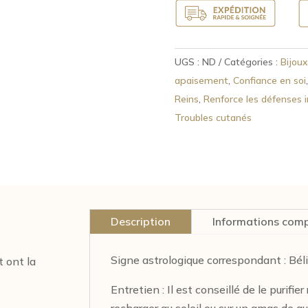
perles
Mokaïte
UGS :
ND
Catégories :
Bijoux
apaisement
,
Confiance en soi
Reins
,
Renforce les défenses 
Troubles cutanés
Description
Informations com
Signe astrologique correspondant : Béli
t ont la
Entretien : Il est conseillé de le purifie
recharger au soleil ou sur un amas de 