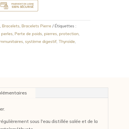
,
Bracelets
,
Bracelets Pierre
Étiquettes :
,
perles
,
Perte de poids
,
pierres
,
protection
,
immunitaires
,
système digestif
,
Thyroïde
,
plémentaires
er.
r régulièrement sous l'eau distillée salée et de la
quartz/améthyste.