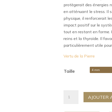
protègerait des énergies n
en atténuant le stress. Il s
physique, il renforcerait l
impact positif sur le systèm
tout en restant en forme. I
reins et la thyroïde. Il favo
particulièrement utile pou
Vertu de la Pierre
Taille
quantité
AJOUTER 
de
Bracelet