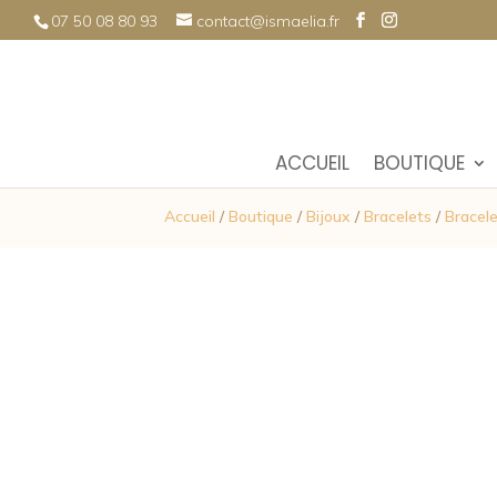
07 50 08 80 93
contact@ismaelia.fr
ACCUEIL
BOUTIQUE
Accueil
/
Boutique
/
Bijoux
/
Bracelets
/
Bracele