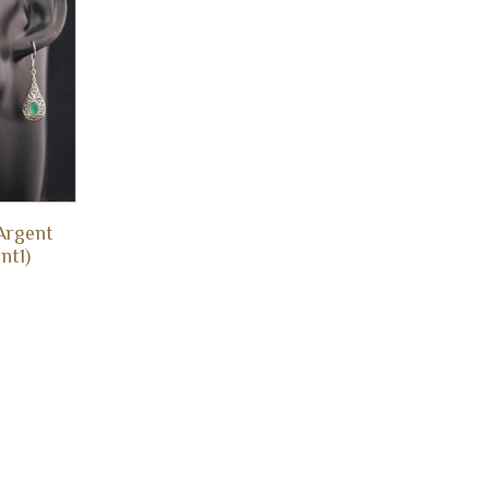
Argent
nt1)