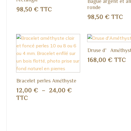
Bague argent et a
ronde
98,50
€
TTC
98,50
€
TTC
Druse d’Améthys
168,00
€
TTC
Bracelet perles Améthyste
Plage
12,00
€
–
24,00
€
de
TTC
prix :
12,00 €
à
24,00 €