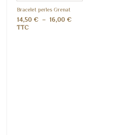
Bracelet perles Grenat
Plage
14,50
€
–
16,00
€
de
TTC
prix :
14,50 €
à
16,00 €