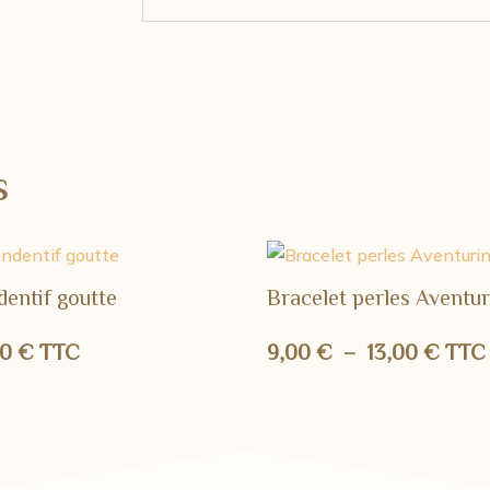
s
dentif goutte
Bracelet perles Aventur
Plage
00
€
TTC
9,00
€
–
13,00
€
TTC
de
prix :