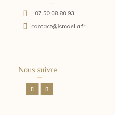

07 50 08 80 93

contact@ismaelia.fr
Nous suivre :