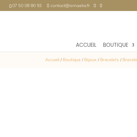
07 50 08 80 93
contact@ismaelia.fr
ACCUEIL
BOUTIQUE
Accueil
/
Boutique
/
Bijoux
/
Bracelets
/
Bracele