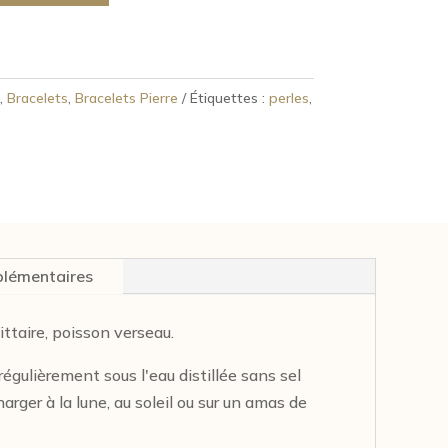
,
Bracelets
,
Bracelets Pierre
Étiquettes :
perles
,
plémentaires
ttaire, poisson verseau.
r régulièrement sous l'eau distillée sans sel
arger à la lune, au soleil ou sur un amas de