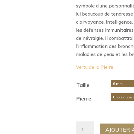
symbole d’une personnalité
lui beaucoup de tendresse 
clairvoyance, intelligence, 
les défenses immunitaires, 
de névralgie. Il combattrai
l’inflammation des bronche
maladies de peau et les brû
Vertu de la Pierre
Taille
Pierre
quantité
AJOUTER 
de