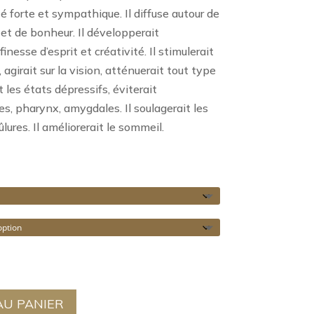
32,00 €
 forte et sympathique. Il diffuse autour de
et de bonheur. Il développerait
finesse d’esprit et créativité. Il stimulerait
agirait sur la vision, atténuerait tout type
t les états dépressifs, éviterait
s, pharynx, amygdales. Il soulagerait les
lures. Il améliorerait le sommeil.
AU PANIER