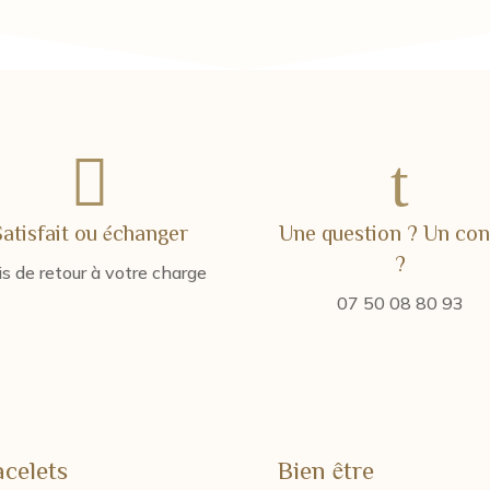
9,00
à
13,0

t
Satisfait ou échanger
Une question ? Un con
?
is de retour à votre charge
07 50 08 80 93
acelets
Bien être