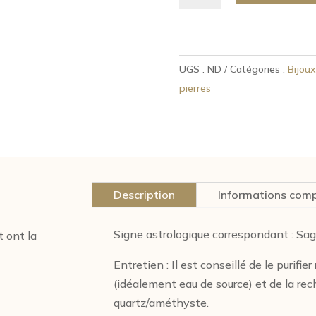
Bracelet
perles
Lapis
UGS :
ND
Catégories :
Bijoux
Lazuli
pierres
Description
Informations com
Signe astrologique correspondant : Sagi
t ont la
Entretien : Il est conseillé de le purifie
(idéalement eau de source) et de la rech
quartz/améthyste.