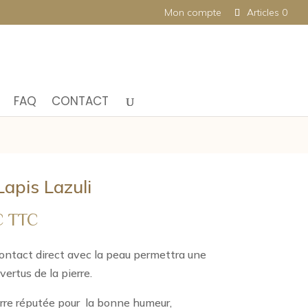
Mon compte
Articles 0
FAQ
CONTACT
Lapis Lazuli
Plage
€
TTC
de
prix :
contact direct avec la peau permettra une
17,00 €
vertus de la pierre.
à
erre réputée pour
la bonne humeur,