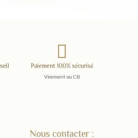
 €
13,00 €
à
0 €
15,00 €

seil
Paiement 100% sécurisé
Virement ou CB
Nous contacter :