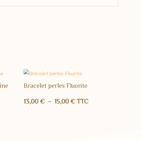
ine
Bracelet perles Fluorite
Plage
13,00
€
–
15,00
€
TTC
de
prix :