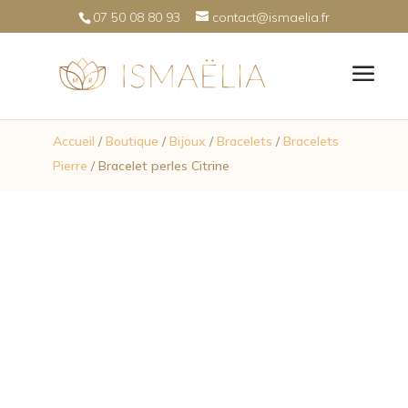
07 50 08 80 93
contact@ismaelia.fr
Accueil
/
Boutique
/
Bijoux
/
Bracelets
/
Bracelets
Pierre
/ Bracelet perles Citrine