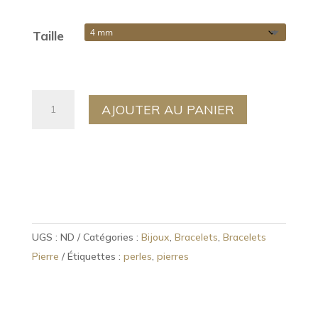
Taille
quantité
AJOUTER AU PANIER
de
Bracelet
perles
Citrine
UGS :
ND
Catégories :
Bijoux
,
Bracelets
,
Bracelets
Pierre
Étiquettes :
perles
,
pierres