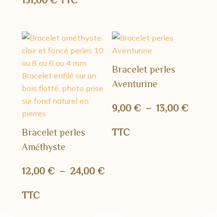
13,00
à
Bracelet perles
15,00
Aventurine
Plage
9,00
€
–
13,00
€
de
Bracelet perles
TTC
Améthyste
prix :
Plage
12,00
€
–
24,00
€
9,00 
de
TTC
à