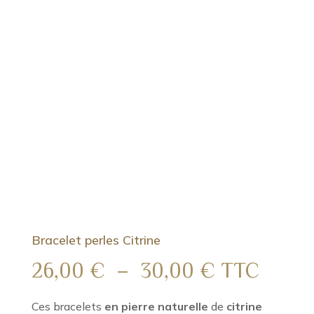
Bracelet perles Citrine
Plage
26,00
€
–
30,00
€
TTC
de
prix :
Ces bracelets
en pierre naturelle
de
citrine