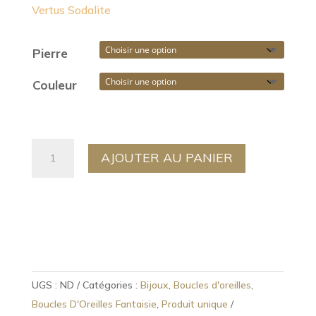
Vertus Sodalite
Pierre
Couleur
quantité
AJOUTER AU PANIER
de
Boucles
d'Oreille
Fantaisie
Ovale
avec
Pierre
UGS :
ND
Catégories :
Bijoux
,
Boucles d'oreilles
,
(227)
Boucles D'Oreilles Fantaisie
,
Produit unique