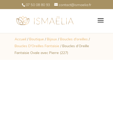
07 50 08 80 93
contact@ismaelia.fr
Accueil
/
Boutique
/
Bijoux
/
Boucles d'oreilles
/
Boucles D'Oreilles Fantaisie
/ Boucles d’Oreille
Fantaisie Ovale avec Pierre (227)