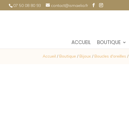
07 50 08 80 93
contact@ismaelia.fr
ACCUEIL
BOUTIQUE
Accueil
/
Boutique
/
Bijoux
/
Boucles d'oreilles