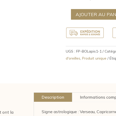
AJOUTER AU PAN
quantité
de
Boucle
d'oreilles
Argent
UGS :
FP-BOLapis1-1
Catégo
Jade
d'oreilles
,
Produit unique
Éti
(FP-
Jade1)
Description
Informations com
Signe astrologique : Verseau, Capricor
t ont la