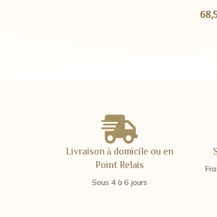
de
68,
prix :
13,00 €
à
15,00 €

Livraison à domicile ou en
Point Relais
Fra
Sous 4 à 6 jours