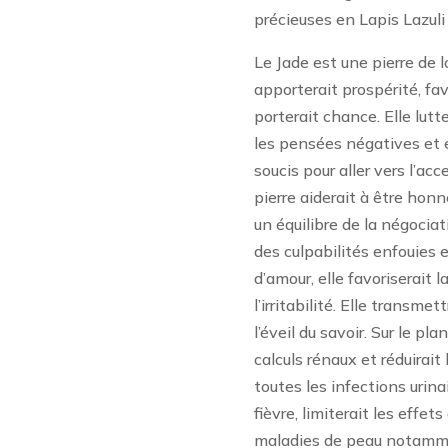
précieuses en Lapis Lazuli
Le Jade est une pierre de l
apporterait prospérité, fa
porterait chance. Elle lutte
les pensées négatives et en
soucis pour aller vers l’ac
pierre aiderait à être hon
un équilibre de la négociatio
des culpabilités enfouies e
d’amour, elle favoriserait l
l’irritabilité. Elle transme
l’éveil du savoir. Sur le pl
calculs rénaux et réduirai
toutes les infections urina
fièvre, limiterait les effets
maladies de peau notammen