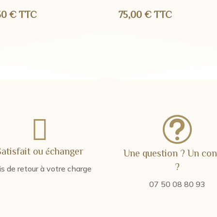
50
€
TTC
75,00
€
TTC

t
Satisfait ou échanger
Une question ? Un con
?
is de retour à votre charge
07 50 08 80 93