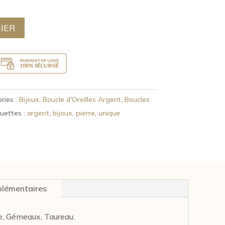
IER
ries :
Bijoux
,
Boucle d'Oreilles Argent
,
Boucles
quettes :
argent
,
bijoux
,
pierre
,
unique
plémentaires
ne, Gémeaux, Taureau.